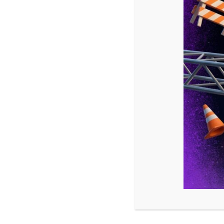
Toggle navigation
Accueil
Activités
Bowling
Laser Game
VIP Karaoké
Quiz Boxing
Billard
Bar / Snack
Activités À Nîmes